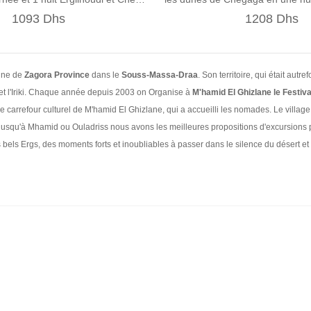
1093 Dhs
1208 Dhs
ine de
Zagora Province
dans le
Souss-Massa-Draa
. Son territoire, qui était au
.et l'Iriki. Chaque année depuis 2003 on Organise à
M'hamid El Ghizlane le Festiv
e carrefour culturel de M'hamid El Ghizlane, qui a accueilli les nomades. Le vill
jusqu'à Mhamid ou Ouladriss nous avons les meilleures propositions d'excursions po
bels Ergs, des moments forts et inoubliables à passer dans le silence du désert et