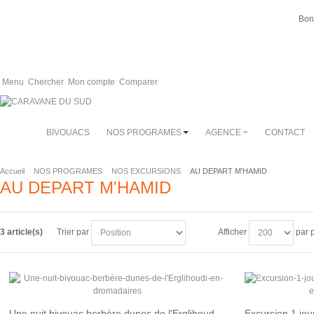
Bon
Menu
Chercher
Mon compte
Comparer
BIVOUACS
NOS PROGRAMES
AGENCE
CONTACT
Accueil
NOS PROGRAMES
NOS EXCURSIONS
AU DEPART M'HAMID
AU DEPART M'HAMID
3 article(s)
Trier par
Afficher
par 
Une nuit bivouac berbère dunes de l'Erglihoudi en dromadaires