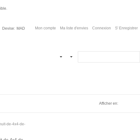
ble.
Mon compte
Ma liste d'envies
Connexion
S' Enregistrer
Devise:
MAD
Afficher en:
les dunes de Chegaga en une nuit de 4x4 de M'hamid - Chegaga