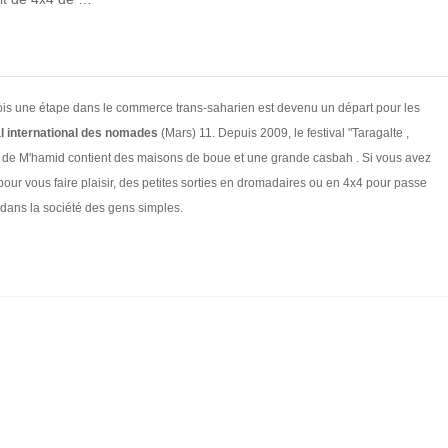
trefois une étape dans le commerce trans-saharien est devenu un départ pour les
al international des nomades
(Mars) 11. Depuis 2009, le festival "Taragalte ,
age de M'hamid contient des maisons de boue et une grande casbah . Si vous avez
ur vous faire plaisir, des petites sorties en dromadaires ou en 4x4 pour passe
 dans la société des gens simples.