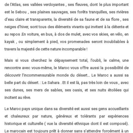
de l’Atlas, ses vallées verdoyantes , ses fleuves, dont le plus important
est le Sebou , ses plaines sauvages, ses forêts tranquilles, ses rivières
d’eau claire et transparente, la diversité de sa faune et de sa flore , ses
neiges d’hiver, sont tous des éléments vivants qui invitent à la détente et
au repos .En voiture, en bus, à dos de mulet, avec vos skies, en vélo, en
kayak , ou simplement à pied, vos promenades seront inoubliables à
travers la majesté de cette nature incomparable !
Mais si vous cherchez le dépaysement total, l’oubli, le calme, une
rencontre avec vous-même, le Maroc vous offre aussi la possibilité de
découvrir l’incommensurable monde du désert… Le Maroc a aussi sa
belle part du désert. : Le Sahara . Et il est là, pas très loin de vous , avec
ses dunes, ses mers de sables, ses oasis, et ses nuits étoilées qui
incitent au rêve.
Le Maroc pays unique dans sa diversité est aussi ses gens accueillants
et chaleureux par nature, généreux et tolérants par expériences
historique et culturelle ( vue la diversité ethnique dont il est composé).
Le marocain est toujours prêt à donner sans s’attendre forcément à un