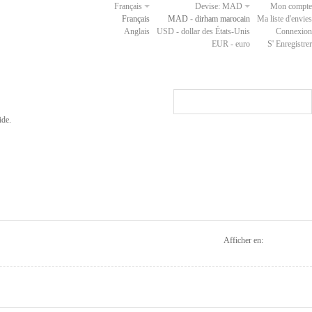
Français
Devise:
MAD
Mon compte
Français
MAD - dirham marocain
Ma liste d'envies
Anglais
USD - dollar des États-Unis
Connexion
EUR - euro
S' Enregistrer
ide.
Afficher en: