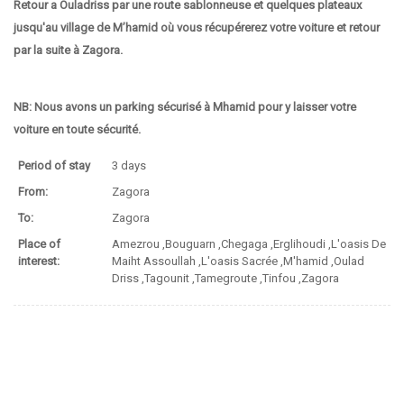
Retour a Ouladriss par une route sablonneuse et quelques plateaux
jusqu'au village de M’hamid où vous récupérerez votre voiture et retour
par la suite à Zagora.
NB: Nous avons un parking sécurisé à Mhamid pour y laisser votre
voiture en toute sécurité.
Period of stay
3 days
From:
Zagora
To:
Zagora
Place of
Amezrou ,Bouguarn ,Chegaga ,Erglihoudi ,L'oasis De
interest:
Maiht Assoullah ,L'oasis Sacrée ,M'hamid ,Oulad
Driss ,Tagounit ,Tamegroute ,Tinfou ,Zagora