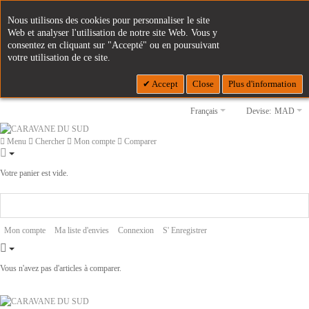
Nous utilisons des cookies pour personnaliser le site
Web et analyser l'utilisation de notre site Web. Vous y
consentez en cliquant sur "Accepté" ou en poursuivant
votre utilisation de ce site.
Accept
Close
Plus d'information
Français
Devise:
MAD
Menu
Chercher
Mon compte
Comparer
Votre panier est vide.
Mon compte
Ma liste d'envies
Connexion
S' Enregistrer
Vous n'avez pas d'articles à comparer.