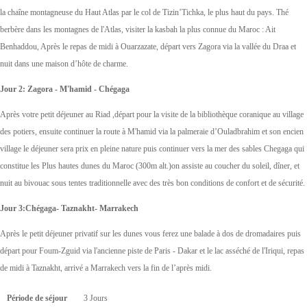
la chaîne montagneuse du Haut Atlas par le col de Tizin’Tichka, le plus haut du pays. Thé
berbère dans les montagnes de l'Atlas, visiter la kasbah la plus connue du Maroc : Ait
Benhaddou, Après le repas de midi à Ouarzazate, départ vers Zagora via la vallée du Draa et
nuit dans une maison d’hôte de charme.
Jour 2: Zagora - M'hamid - Chégaga
Après votre petit déjeuner au Riad ,départ pour la visite de la bibliothèque coranique au village
des potiers, ensuite continuer la route à M'hamid via la palmeraie d’Ouladbrahim et son encien
village le déjeuner sera prix en pleine nature puis continuer vers la mer des sables Chegaga qui
constitue les Plus hautes dunes du Maroc (300m alt.)on assiste au coucher du soleil, dîner, et
nuit au bivouac sous tentes traditionnelle avec des très bon conditions de confort et de sécurité.
Jour 3:Chégaga- Taznakht- Marrakech
Après le petit déjeuner privatif sur les dunes vous ferez une balade à dos de dromadaires puis
départ pour Foum-Zguid via l'ancienne piste de Paris - Dakar et le lac asséché de l'Iriqui, repas
de midi à Taznakht, arrivé a Marrakech vers la fin de l’après midi.
Période de séjour
3 Jours